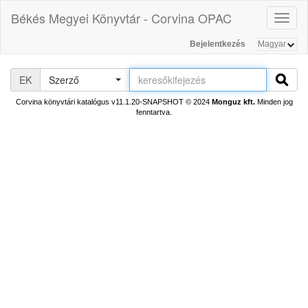
Békés Megyei Könyvtár - Corvina OPAC
Toggl
naviga
Bejelentkezés
EK
Szerző
Corvina könyvtári katalógus v11.1.20-SNAPSHOT
© 2024
Monguz kft.
Minden jog
fenntartva.