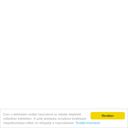
Ezen a webhelyen sütiket használunk az oldalak megfelelő
Rendben
működése érdekében. A sütik tárolására vonatkozó beállítások
megváltoztatása nélkül, ön elfogadja a használatukat.
További információ
.